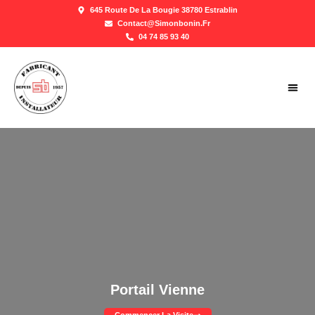
645 Route De La Bougie 38780 Estrablin
Contact@simonbonin.fr
04 74 85 93 40
GALER
Portail Vienne