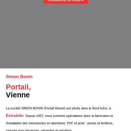
Commencer La Visite
Simon Bonin
Portail,
Vienne
La société SIMON BONIN (Portail Vienne) est située dans le Nord Isère, à
Estrablin
. Depuis 1957, nous sommes spécialistes dans la fabrication et
l’installation des menuiseries en aluminium, PVC et acier : portes et fenêtres,
clotures pour terrasses, vérandas et verrières.