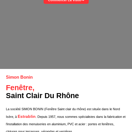
Commencer La Visite
Simon Bonin
Fenêtre,
Saint Clair Du Rhône
La société SIMON BONIN (Fenêtre Saint clair du rhône) est située dans le Nord
Estrablin
Isère, à
. Depuis 1957, nous sommes spécialistes dans la fabrication et
l’installation des menuiseries en aluminium, PVC et acier : portes et fenêtres,
clotures pour terrasses, vérandas et verrières.